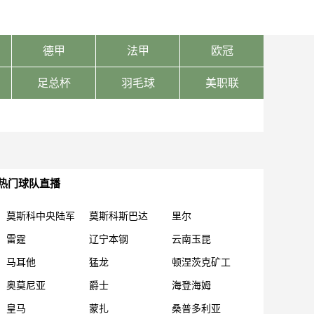
德甲
法甲
欧冠
足总杯
羽毛球
美职联
热门球队直播
莫斯科中央陆军
莫斯科斯巴达
里尔
雷霆
辽宁本钢
云南玉昆
马耳他
猛龙
顿涅茨克矿工
奥莫尼亚
爵士
海登海姆
皇马
蒙扎
桑普多利亚