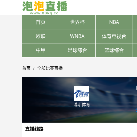
首页
世界杯
NBA
欧联
WNBA
体育电视台
中甲
足球综合
篮球综合
首页
全部比赛直播
博斯体育
直播线路