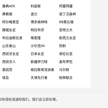
雅典AEK
利兹联
阿塞拜疆
弗赖堡
波兰
诺丁汉森林
阿尔梅里亚
博多格林特
RB莱比锡
挪威女足
特拉布宗
亚特兰大
布拉迪斯拉发
喀麦隆
新西兰女足
山东泰山
沙尔克04
热刺
西班牙女足
日本女足
哥伦比亚
西班牙人
新疆伊力特
直布罗陀
美因茨
格拉斯哥流浪者
马尔默
埃及
天津先行者
柏林联合
如有侵权请通知我们，我们会立即处理。