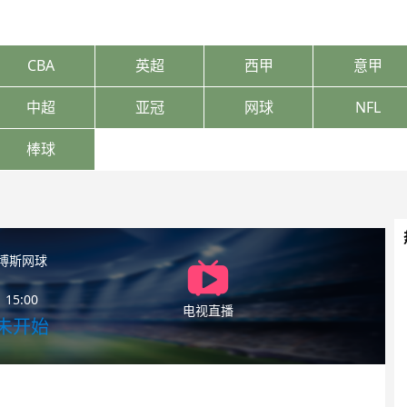
CBA
英超
西甲
意甲
中超
亚冠
网球
NFL
棒球
博斯网球
15:00
电视直播
未开始