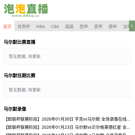
首页
世界杯
NBA
CBA
英超
西甲
意甲
德甲
法甲
马尔默比赛直播
暂无数据, 待更新
马尔默往期比赛
暂无数据, 待更新
马尔默录像
【欧联杯联赛阶段】2026年01月30日 亨克vs马尔默 全场录像在线回放
【欧联杯联赛阶段】2026年01月23日 马尔默vs贝尔格莱德红星 全场录像在线回放