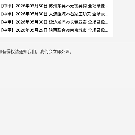
【中甲】2026年05月30日 苏州东吴vs无锡吴钩 全场录像在线回放
【中甲】2026年05月30日 大连鲲城vs石家庄功夫 全场录像在线回放
【中甲】2026年05月30日 延边龙鼎vs长春亚泰 全场录像在线回放
【中甲】2026年05月29日 陕西联合vs南京城市 全场录像在线回放
如有侵权请通知我们，我们会立即处理。