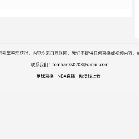
索引擎整理获得，内容均来自互联网，我们不提供任何直播或视频内容，
联系我们：
tomhanks0203@gmail.com
足球直播
NBA直播
动漫线上看