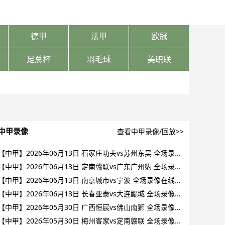
德甲
法甲
欧冠
足总杯
羽毛球
美职联
中甲录像
查看中甲录像/回放>>
【中甲】2026年06月13日 石家庄功夫vs苏州东吴 全场录像在线回放
【中甲】2026年06月13日 定南赣联vs广东广州豹 全场录像在线回放
【中甲】2026年06月13日 南京城市vs宁波 全场录像在线回放
【中甲】2026年06月13日 长春亚泰vs大连鲲城 全场录像在线回放
【中甲】2026年05月30日 广西恒宸vs佛山南狮 全场录像在线回放
【中甲】2026年05月30日 梅州客家vs定南赣联 全场录像在线回放