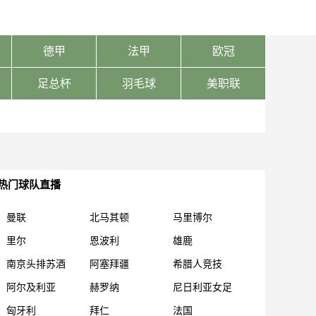
德甲
法甲
欧冠
足总杯
羽毛球
美职联
热门球队直播
曼联
北马其顿
马里博尔
里尔
恩波利
雄鹿
南京头排苏酒
阿塞拜疆
希腊人竞技
阿尔及利亚
赫罗纳
尼日利亚女足
匈牙利
拜仁
法国