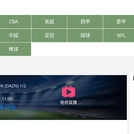
CBA
英超
西甲
意甲
中超
亚冠
网球
NFL
棒球
N (DAZN) 1/2
11:00
电视直播
未开始