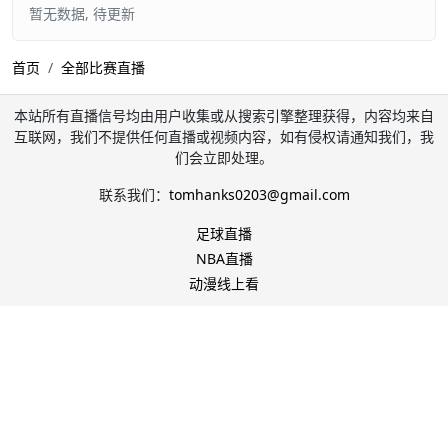
暂无数据, 待更新
首页
全部比赛直播
本站所有直播信号均由用户收集或从搜索引擎整理获得，内容均来自
互联网，我们不提供任何直播或视频内容，如有侵权请通知我们，我
们会立即处理。
联系我们：
tomhanks0203@gmail.com
足球直播
NBA直播
动漫线上看