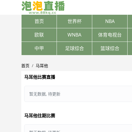
首页
世界杯
NBA
欧联
WNBA
体育电视台
中甲
足球综合
篮球综合
首页
马耳他
马耳他比赛直播
暂无数据, 待更新
马耳他往期比赛