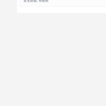
暂无数据, 待更新