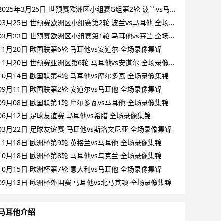
2025年3月25日 世预赛欧洲区小组赛G组第2轮 波兰vs马耳他 全场录像回放
03月25日 世预赛欧洲区小组赛第2轮 波兰vs马耳他 全场录像集锦
03月22日 世预赛欧洲区小组赛第1轮 马耳他vs芬兰 全场录像集锦
11月20日 欧国联第6轮 马耳他vs安道尔 全场录像集锦
11月20日 世预赛亚洲区第6轮 马耳他vs安道尔 全场录像集锦
10月14日 欧国联第4轮 马耳他vs摩尔多瓦 全场录像集锦
09月11日 欧国联第2轮 安道尔vs马耳他 全场录像集锦
09月08日 欧国联第1轮 摩尔多瓦vs马耳他 全场录像集锦
06月12日 足球友谊赛 马耳他vs希腊 全场录像集锦
03月22日 足球友谊赛 马耳他vs斯洛文尼亚 全场录像集锦
11月18日 欧洲杯第9轮 英格兰vs马耳他 全场录像集锦
10月18日 欧洲杯第8轮 马耳他vs乌克兰 全场录像集锦
10月15日 欧洲杯第7轮 意大利vs马耳他 全场录像集锦
09月13日 欧洲杯外围赛 马耳他vs北马其顿 全场录像集锦
马耳他介绍