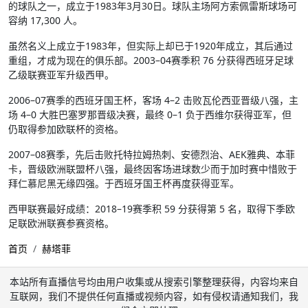
的球队之一，成立于1983年3月30日。球队主场阿方索佩雷斯球场可
容纳 17,300 人。
虽然名义上成立于1983年，但实际上却已于1920年成立，其后通过
重组，才成为现在的俱乐部。2003–04赛季积 76 分获得西班牙足球
乙级联赛亚军升级西甲。
2006–07赛季的西班牙国王杯，客场 4–2 击败瓦伦西亚晋级八强，主
场 4–0 大胜巴塞罗那晋级决赛，最终 0–1 负于西维尔获得亚军，但
仍取得参加欧联杯的资格。
2007–08赛季，先后击败托特拉姆热刺、安德烈治、AEK雅典、本菲
卡，晋级欧洲联盟杯八强，最终因客场进球数少而于加时赛中惜败于
拜仁慕尼黑无缘四强。于西班牙国王杯再度获得亚军。
西甲联赛最好成绩：2018–19赛季积 59 分获得第 5 名，取得下季欧
足联欧洲联赛参赛资格。
首页
赫塔菲
本站所有直播信号均由用户收集或从搜索引擎整理获得，内容均来自
互联网，我们不提供任何直播或视频内容，如有侵权请通知我们，我