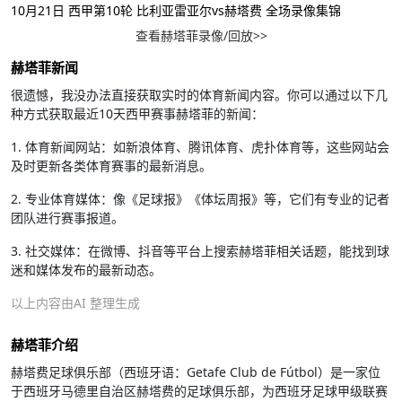
10月21日 西甲第10轮 比利亚雷亚尔vs赫塔费 全场录像集锦
查看赫塔菲录像/回放>>
赫塔菲新闻
很遗憾，我没办法直接获取实时的体育新闻内容。你可以通过以下几
种方式获取最近10天西甲赛事赫塔菲的新闻：
1. 体育新闻网站：如新浪体育、腾讯体育、虎扑体育等，这些网站会
及时更新各类体育赛事的最新消息。
2. 专业体育媒体：像《足球报》《体坛周报》等，它们有专业的记者
团队进行赛事报道。
3. 社交媒体：在微博、抖音等平台上搜索赫塔菲相关话题，能找到球
迷和媒体发布的最新动态。
以上内容由AI 整理生成
赫塔菲介绍
赫塔费足球俱乐部（西班牙语：Getafe Club de Fútbol）是一家位
于西班牙马德里自治区赫塔费的足球俱乐部，为西班牙足球甲级联赛