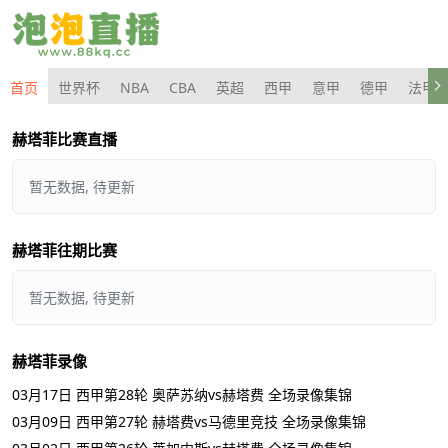
首页
世界杯
NBA
CBA
英超
西甲
意甲
德甲
法甲
赫塔菲比赛直播
暂无数据, 待更新
赫塔菲往期比赛
暂无数据, 待更新
赫塔菲录像
03月17日 西甲第28轮 奥萨苏纳vs赫塔费 全场录像集锦
03月09日 西甲第27轮 赫塔费vs马德里竞技 全场录像集锦