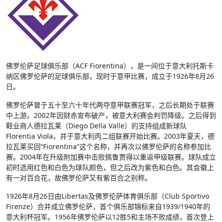
佛罗伦萨足球俱乐部（ACF Fiorentina），是一间位于意大利托斯卡
纳区佛罗伦萨的足球俱乐部，现时于意甲比赛，成立于1926年8月26
日。
佛罗伦萨曾于五十至六十年代两夺意甲联赛冠军，之后长期处于联赛
中上游。2002年因财赤宣布破产，被意大利赛会判罚降级。之后得到
鞋业商人德拉瓦莱（Diego Della Valle）的支持组成新球队
Florentia Viola，并于意大利丙二组联赛开始比赛。2003年夏天，德
拉瓦莱买回“Fiorentina”这个名称，并再次以佛罗伦萨的名称参加比
赛。2004年在升级附加赛中击败佩鲁贾得以重返甲级联赛。球队成立
初时选用红色和白色为球队颜色，但之后改为紫色和白色。其会徽上
有一对百合花，故佛罗伦萨又有紫百合之别称。
1926年8月26日由Libertas及佛罗伦萨体育俱乐部（Club Sportivo
Firenze）合并成立佛罗伦萨，首个俱乐部锦标来自1939/1940年的
意大利杯冠军。1956年佛罗伦萨以12胜5和主场不败成绩，首次登上