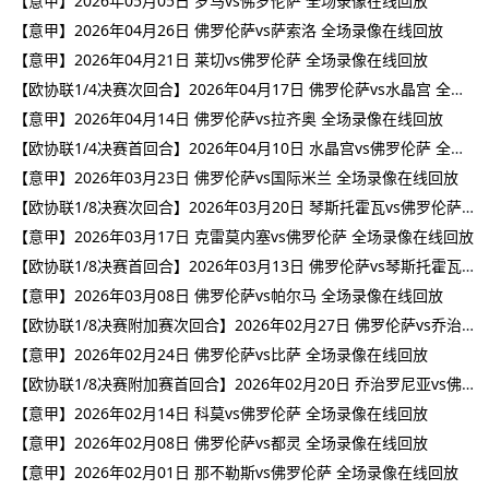
【意甲】2026年05月05日 罗马vs佛罗伦萨 全场录像在线回放
【意甲】2026年04月26日 佛罗伦萨vs萨索洛 全场录像在线回放
【意甲】2026年04月21日 莱切vs佛罗伦萨 全场录像在线回放
【欧协联1/4决赛次回合】2026年04月17日 佛罗伦萨vs水晶宫 全场录像在线回放
【意甲】2026年04月14日 佛罗伦萨vs拉齐奥 全场录像在线回放
【欧协联1/4决赛首回合】2026年04月10日 水晶宫vs佛罗伦萨 全场录像在线回放
【意甲】2026年03月23日 佛罗伦萨vs国际米兰 全场录像在线回放
【欧协联1/8决赛次回合】2026年03月20日 琴斯托霍瓦vs佛罗伦萨 全场录像在线回放
【意甲】2026年03月17日 克雷莫内塞vs佛罗伦萨 全场录像在线回放
【欧协联1/8决赛首回合】2026年03月13日 佛罗伦萨vs琴斯托霍瓦 全场录像在线回放
【意甲】2026年03月08日 佛罗伦萨vs帕尔马 全场录像在线回放
【欧协联1/8决赛附加赛次回合】2026年02月27日 佛罗伦萨vs乔治罗尼亚 全场录像在线回放
【意甲】2026年02月24日 佛罗伦萨vs比萨 全场录像在线回放
【欧协联1/8决赛附加赛首回合】2026年02月20日 乔治罗尼亚vs佛罗伦萨 全场录像在线回放
【意甲】2026年02月14日 科莫vs佛罗伦萨 全场录像在线回放
【意甲】2026年02月08日 佛罗伦萨vs都灵 全场录像在线回放
【意甲】2026年02月01日 那不勒斯vs佛罗伦萨 全场录像在线回放