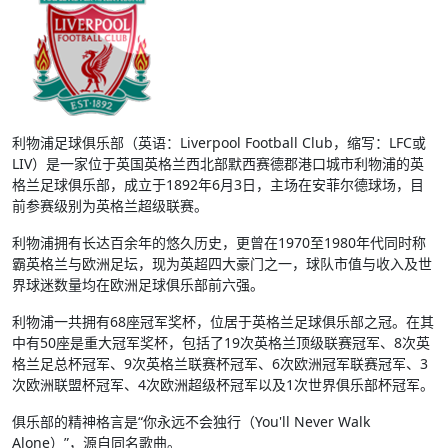
利物浦足球俱乐部（英语：Liverpool Football Club，缩写：LFC或
LIV）是一家位于英国英格兰西北部默西赛德郡港口城市利物浦的英
格兰足球俱乐部，成立于1892年6月3日，主场在安菲尔德球场，目
前参赛级别为英格兰超级联赛。
利物浦拥有长达百余年的悠久历史，更曾在1970至1980年代同时称
霸英格兰与欧洲足坛，现为英超四大豪门之一，球队市值与收入及世
界球迷数量均在欧洲足球俱乐部前六强。
利物浦一共拥有68座冠军奖杯，位居于英格兰足球俱乐部之冠。在其
中有50座是重大冠军奖杯，包括了19次英格兰顶级联赛冠军、8次英
格兰足总杯冠军、9次英格兰联赛杯冠军、6次欧洲冠军联赛冠军、3
次欧洲联盟杯冠军、4次欧洲超级杯冠军以及1次世界俱乐部杯冠军。
俱乐部的精神格言是“你永远不会独行（You'll Never Walk
Alone）”，源自同名歌曲。