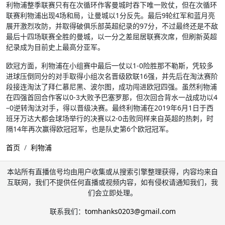
利物浦整季联赛只有在次循环作客曼城时吞下唯一败仗，但在次循环
联赛利物浦出现4场和局，让曼城以1分反先。最后9轮红军和蓝月亮
展开激烈攻防，并取得破俱乐部英超纪录的97分，不过最终还是不敌
最后十四场联赛全胜的曼城，以一分之差屈居联赛次席，但刷新英超
纪录成为目前史上最高分亚军。
欧冠方面，利物浦在小组赛中最后一仗以1-0险胜那不勒斯，凭较多
进球压倒同分的对手取得小组次名晋级欧联16强，并先后在淘汰赛阶
段接连淘汰了拜仁慕尼黑、波尔图，成功闯进欧冠四强。虽然利物浦
在四强首回合作客以0-3大败予巴塞罗那，但次回合背水一战成功以4
–0逆转淘汰对手，得以晋级决赛。最终利物浦在2019年6月1日于西
班牙万达大都会球场举行的决赛以2-0击败同样来自英超的热刺，时
隔14年再次赢得欧冠冠军，也是队史第6个欧冠冠军。
首页
利物浦
本站所有直播信号均由用户收集或从搜索引擎整理获得，内容均来自
互联网，我们不提供任何直播或视频内容，如有侵权请通知我们，我
们会立即处理。
联系我们：
tomhanks0203@gmail.com