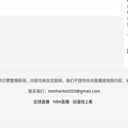
索引擎整理获得，内容均来自互联网，我们不提供任何直播或视频内容，
联系我们：
tomhanks0203@gmail.com
足球直播
NBA直播
动漫线上看