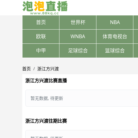
首页
世界杯
NBA
欧联
WNBA
体育电视台
中甲
足球综合
篮球综合
首页
浙江方兴渡
浙江方兴渡比赛直播
暂无数据, 待更新
浙江方兴渡往期比赛