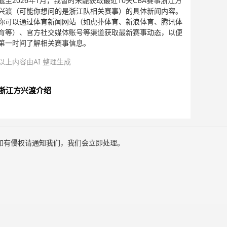
截至2026年1月，我暂时未能获取最近10天CBA赛事浙江方
兴渡（可能你想问的是浙江队相关赛事）的具体新闻内容。
你可以通过体育新闻网站（如虎扑体育、新浪体育、腾讯体
育等）、官方社交媒体账号等渠道获取最新赛事动态，以便
第一时间了解相关赛事信息。
以上内容由AI 整理生成
浙江方兴渡介绍
如有侵权请通知我们，我们会立即处理。