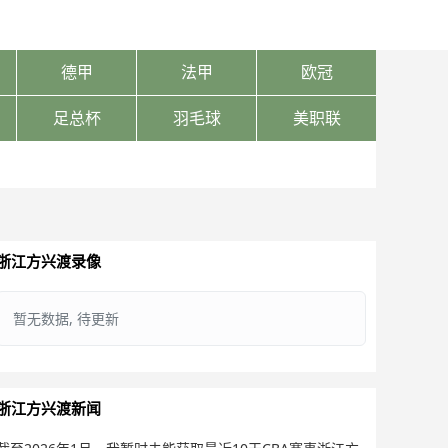
德甲
法甲
欧冠
足总杯
羽毛球
美职联
浙江方兴渡录像
暂无数据, 待更新
浙江方兴渡新闻