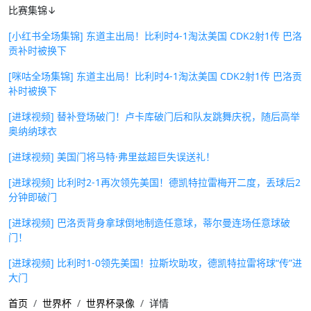
比赛集锦↓
[小红书全场集锦] 东道主出局！比利时4-1淘汰美国 CDK2射1传 巴洛
贡补时被换下
[咪咕全场集锦] 东道主出局！比利时4-1淘汰美国 CDK2射1传 巴洛贡
补时被换下
[进球视频] 替补登场破门！卢卡库破门后和队友跳舞庆祝，随后高举
奥纳纳球衣
[进球视频] 美国门将马特·弗里兹超巨失误送礼！
[进球视频] 比利时2-1再次领先美国！德凯特拉雷梅开二度，丢球后2
分钟即破门
[进球视频] 巴洛贡背身拿球倒地制造任意球，蒂尔曼连场任意球破
门！
[进球视频] 比利时1-0领先美国！拉斯坎助攻，德凯特拉雷将球“传”进
大门
首页
世界杯
世界杯录像
详情