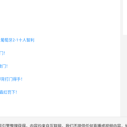
葡萄牙2-1十人智利
门！
破门！
脚背打门得手！
被直红罚下！
！
索引擎整理获得，内容均来自互联网，我们不提供任何直播或视频内容，