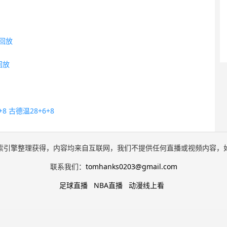
像回放
回放
8 古德温28+6+8
索引擎整理获得，内容均来自互联网，我们不提供任何直播或视频内容，
联系我们：
tomhanks0203@gmail.com
足球直播
NBA直播
动漫线上看