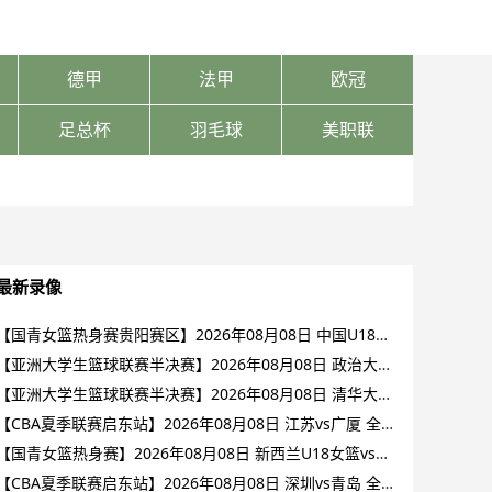
德甲
法甲
欧冠
足总杯
羽毛球
美职联
最新录像
【国青女篮热身赛贵阳赛区】2026年08月08日 中国U18女篮vs蒙古女篮 全场录像在线回放
【亚洲大学生篮球联赛半决赛】2026年08月08日 政治大学vs早稻田大学 全场录像在线回放
【亚洲大学生篮球联赛半决赛】2026年08月08日 清华大学vs上海交通大学 全场录像在线回放
【CBA夏季联赛启东站】2026年08月08日 江苏vs广厦 全场录像在线回放
【国青女篮热身赛】2026年08月08日 新西兰U18女篮vs世新大学女篮 全场录像在线回放
【CBA夏季联赛启东站】2026年08月08日 深圳vs青岛 全场录像在线回放