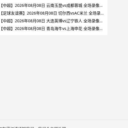
【中超】2026年08月08日 云南玉昆vs成都蓉城 全场录像在线回放
【足球友谊赛】2026年08月08日 切尔西vsAC米兰 全场录像在线回放
【中超】2026年08月08日 大连英博vs辽宁铁人 全场录像在线回放
【中超】2026年08月08日 青岛海牛vs上海申花 全场录像在线回放