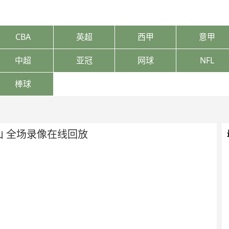
CBA
英超
西甲
意甲
中超
亚冠
网球
NFL
棒球
泰山 全场录像在线回放