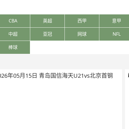
CBA
英超
西甲
意甲
中超
亚冠
网球
NFL
棒球
6年05月15日 青岛国信海天U21vs北京首钢