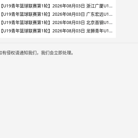
【U19青年篮球联赛第1轮】2026年08月03日 浙江广厦U19vs福建浔兴U19 全场录像在线回放
【U19青年篮球联赛第1轮】2026年08月03日 广东宏远U19vs吉林东北虎U19 全场录像在线回放
【U19青年篮球联赛第1轮】2026年08月03日 北京首钢U19vs四川锦城U19 全场录像在线回放
【U19青年篮球联赛第1轮】2026年08月03日 龙狮青年U19vs辽宁沈阳三生U19 全场录像在线回放
如有侵权请通知我们，我们会立即处理。