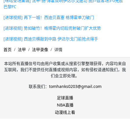
[咪咕全场集锦] 法甲-扬·博霍双响伊达尔戈建功 图卢兹客场3-0完胜
巴黎FC
[进球视频] 再下一城！西迪贝直塞 格博霍单刀破门
[进球视频] 势如破竹！格博霍内切后兜射破门扩大优势
[进球视频] 西迪贝横敲到中路 伊达尔戈门前抢点得手
首页
法甲
法甲录像
详情
本站所有直播信号均由用户收集或从搜索引擎整理获得，内容均来自
互联网，我们不提供任何直播或视频内容，如有侵权请通知我们，我
们会立即处理。
联系我们：
tomhanks0203@gmail.com
足球直播
NBA直播
动漫线上看