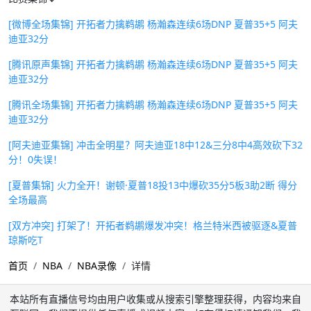
[微博全场集锦] 开拓者力擒鹈鹕 杨瀚森连续6场DNP 夏普35+5 阿夫
迪亚32分
[腾讯原声集锦] 开拓者力擒鹈鹕 杨瀚森连续6场DNP 夏普35+5 阿夫
迪亚32分
[腾讯全场集锦] 开拓者力擒鹈鹕 杨瀚森连续6场DNP 夏普35+5 阿夫
迪亚32分
[阿夫迪亚集锦] 冲击全明星？阿夫迪亚18中12&三分8中4高效砍下32
分！0失误！
[夏普集锦] 火力全开！谢顿·夏普18投13中爆砍35分5板3助2断 得分
全场最高
[双方冲突] 打架了！开拓者鹈鹕爆发冲突！格兰特米西被驱逐&夏普
琼斯吃T
首页
NBA
NBA录像
详情
本站所有直播信号均由用户收集或从搜索引擎整理获得，内容均来自