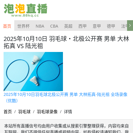
首页
世界杯
NBA
CBA
英超
西甲
意甲
德甲
法甲
2025年10月10日 羽毛球・北极公开赛 男单 大林
拓真 VS 陆光祖
2025年10月10日羽毛球北极公开赛 男单 大林拓真-陆光祖 全场录像
（优酷）
首页
羽毛球
羽毛球录像
详情
本站所有直播信号均由用户收集或从搜索引擎整理获得，内容均来自
互联网，我们不提供任何直播或视频内容，如有侵权请通知我们，我