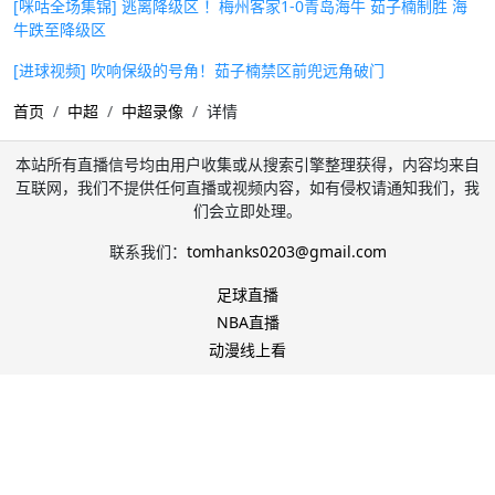
[咪咕全场集锦] 逃离降级区 ！梅州客家1-0青岛海牛 茹子楠制胜 海
牛跌至降级区
[进球视频] 吹响保级的号角！茹子楠禁区前兜远角破门
首页
中超
中超录像
详情
本站所有直播信号均由用户收集或从搜索引擎整理获得，内容均来自
互联网，我们不提供任何直播或视频内容，如有侵权请通知我们，我
们会立即处理。
联系我们：
tomhanks0203@gmail.com
足球直播
NBA直播
动漫线上看