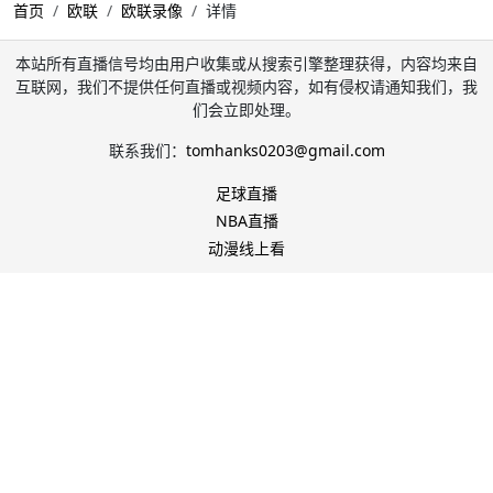
首页
欧联
欧联录像
详情
本站所有直播信号均由用户收集或从搜索引擎整理获得，内容均来自
互联网，我们不提供任何直播或视频内容，如有侵权请通知我们，我
们会立即处理。
联系我们：
tomhanks0203@gmail.com
足球直播
NBA直播
动漫线上看